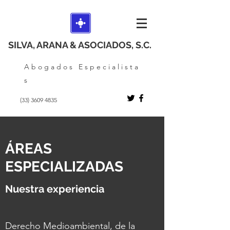
SILVA, ARANA & ASOCIADOS, S.C.
A b o g a d o s E s p e c i a l i s t a
s
(33) 3609 4835
ÁREAS
ESPECIALIZADAS
Nuestra experiencia
Derecho Medioambiental, de la