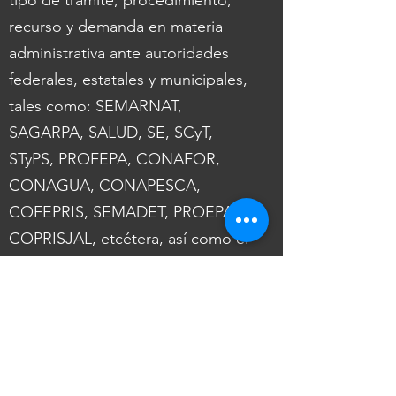
tipo de trámite, procedimiento,
recurso y demanda en materia
administrativa ante autoridades
federales, estatales y municipales,
tales como: SEMARNAT,
SAGARPA, SALUD, SE, SCyT,
STyPS, PROFEPA, CONAFOR,
CONAGUA, CONAPESCA,
COFEPRIS, SEMADET, PROEPA,
COPRISJAL, etcétera, así como el
Tribunal Federal de Justicia
Administrativa y sus Salas
Especializadas; y los Tribunales
Administrativos de las Entidades
Federativas.